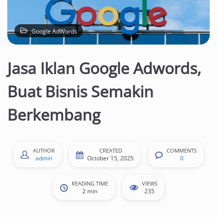
Google AdWords
Jasa Iklan Google Adwords,
Buat Bisnis Semakin
Berkembang
AUTHOR
CREATED
COMMENTS
admin
October 15, 2025
0
READING TIME
VIEWS
2 min
235