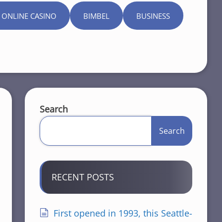
 ONLINE CASINO
BIMBEL
BUSINESS
Search
Search
RECENT POSTS
First opened in 1993, this Seattle-