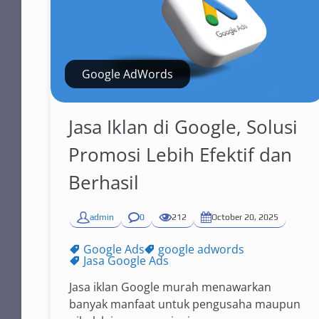
Google AdWords
Jasa Iklan di Google, Solusi
Promosi Lebih Efektif dan
Berhasil
admin
0
212
October 20, 2025
Google Ads
google adwords
Jasa Google Ads
Jasa iklan Google murah menawarkan
banyak manfaat untuk pengusaha maupun