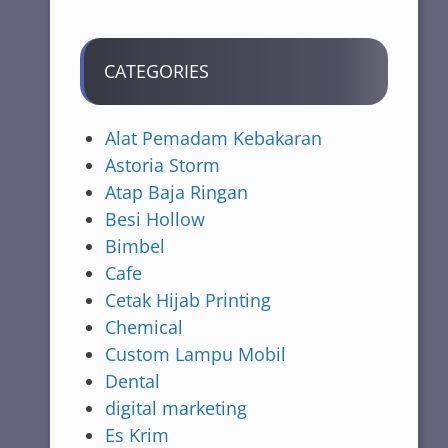
CATEGORIES
Alat Pemadam Kebakaran
Astoria Storm
Atap Baja Ringan
Besi Hollow
Bimbel
Cafe
Cetak Hijab Printing
Chemical
Custom Lampu Mobil
Dental
digital marketing
Es Krim