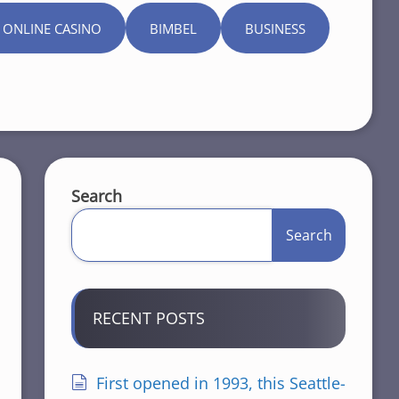
 ONLINE CASINO
BIMBEL
BUSINESS
Search
Search
RECENT POSTS
First opened in 1993, this Seattle-