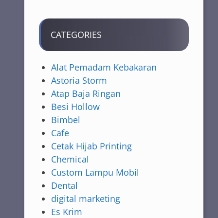
CATEGORIES
Alat Pemadam Kebakaran
Astoria Storm
Atap Baja Ringan
Besi Hollow
Bimbel
Cafe
Cetak Hijab Printing
Chemical
Custom Lampu Mobil
Dental
digital marketing
Es Krim