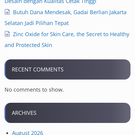
Desain dengan Kualitas Cetak Tinggi
Butuh Dana Mendesak, Gadai Berlian Jakarta
Selatan Jadi Pilihan Tepat
Zinc Oxide for Skin Care, the Secret to Healthy
and Protected Skin
RECENT COMMENTS
No comments to show.
ARCHIVES
August 2026