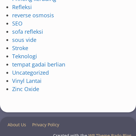
Refleksi
reverse osmosis
SEO
sofa refleksi
sous vide
Stroke
Teknologi
tempat gadai berlian
Uncategorized
Vinyl Lantai
Zinc Oxide
About Us
Privacy Policy
Created with the
WP Theme Bado Blog