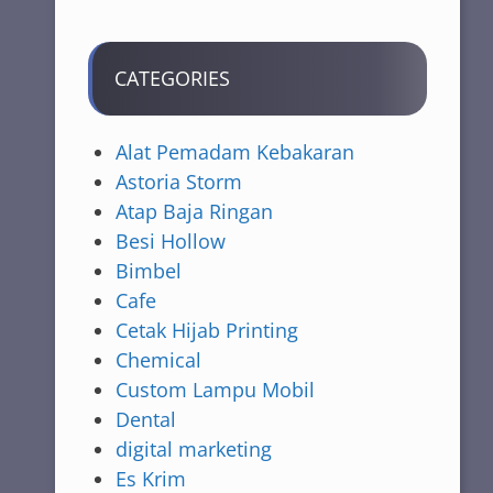
CATEGORIES
Alat Pemadam Kebakaran
Astoria Storm
Atap Baja Ringan
Besi Hollow
Bimbel
Cafe
Cetak Hijab Printing
Chemical
Custom Lampu Mobil
Dental
digital marketing
Es Krim