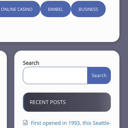
 ONLINE CASINO
BIMBEL
BUSINESS
Search
Search
RECENT POSTS
First opened in 1993, this Seattle-