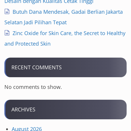
Desain dengan Kualitas Cetak Tinggi
Butuh Dana Mendesak, Gadai Berlian Jakarta
Selatan Jadi Pilihan Tepat
Zinc Oxide for Skin Care, the Secret to Healthy
and Protected Skin
RECENT COMMENTS
No comments to show.
ARCHIVES
August 2026