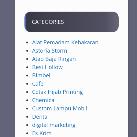
CATEGORIES
Alat Pemadam Kebakaran
Astoria Storm
Atap Baja Ringan
Besi Hollow
Bimbel
Cafe
Cetak Hijab Printing
Chemical
Custom Lampu Mobil
Dental
digital marketing
Es Krim