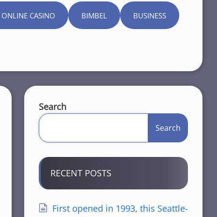
 ONLINE CASINO
BIMBEL
BUSINESS
Search
Search
RECENT POSTS
First opened in 1993, this Seattle-