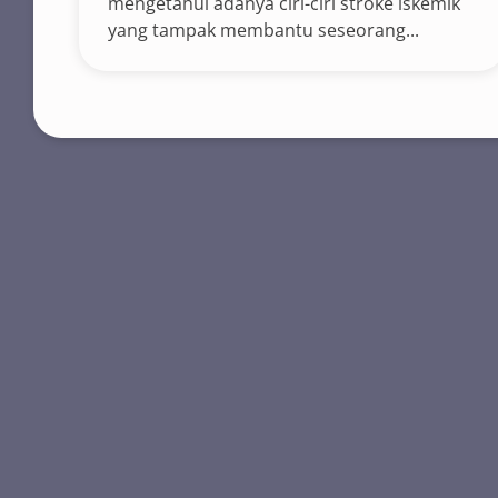
mengetahui adanya ciri-ciri stroke iskemik
yang tampak membantu seseorang...