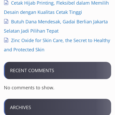
Cetak Hijab Printing, Fleksibel dalam Memilih
Desain dengan Kualitas Cetak Tinggi
Butuh Dana Mendesak, Gadai Berlian Jakarta
Selatan Jadi Pilihan Tepat
Zinc Oxide for Skin Care, the Secret to Healthy
and Protected Skin
RECENT COMMENTS
No comments to show.
ARCHIVES