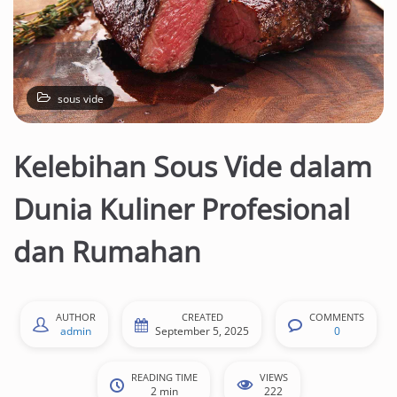
sous vide
Kelebihan Sous Vide dalam
Dunia Kuliner Profesional
dan Rumahan
AUTHOR
CREATED
COMMENTS
admin
September 5, 2025
0
READING TIME
VIEWS
2 min
222