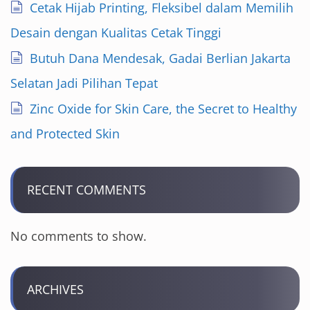
Cetak Hijab Printing, Fleksibel dalam Memilih
Desain dengan Kualitas Cetak Tinggi
Butuh Dana Mendesak, Gadai Berlian Jakarta
Selatan Jadi Pilihan Tepat
Zinc Oxide for Skin Care, the Secret to Healthy
and Protected Skin
RECENT COMMENTS
No comments to show.
ARCHIVES