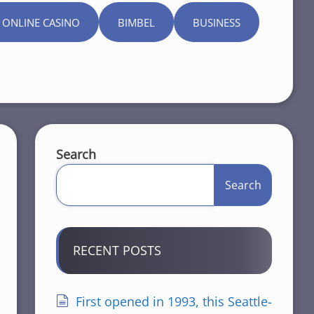
 ONLINE CASINO
BIMBEL
BUSINESS
Search
Search
RECENT POSTS
First opened in 1993, this Seattle-