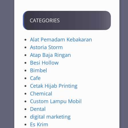
CATEGORIES
Alat Pemadam Kebakaran
Astoria Storm
Atap Baja Ringan
Besi Hollow
Bimbel
Cafe
Cetak Hijab Printing
Chemical
Custom Lampu Mobil
Dental
digital marketing
Es Krim