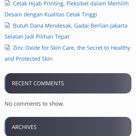
Cetak Hijab Printing, Fleksibel dalam Memilih
Desain dengan Kualitas Cetak Tinggi
Butuh Dana Mendesak, Gadai Berlian Jakarta
Selatan Jadi Pilihan Tepat
Zinc Oxide for Skin Care, the Secret to Healthy
and Protected Skin
RECENT COMMENTS
No comments to show.
ARCHIVES